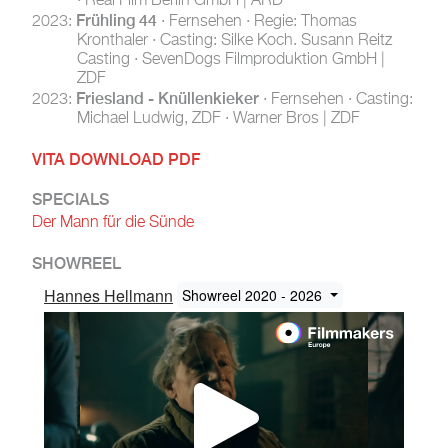
· Real Film Berlin GmbH | ARD
Frühling 44
2023:
· Fernsehen · Regie: Thomas
Kronthaler · Casting: Silke Koch. Susann Reitz
Casting · SevenDogs Filmproduktion GmbH |
ZDF
Friesland - Knüllenkieker
2023:
· Fernsehen · Casting:
Michael Ludwig, ZDF · Warner Bros | ZDF
VITA DOWNLOAD PDF
SPECIALS
Der Mann für die Sünde
SHOWREEL