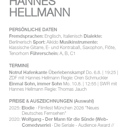
HANNES
HELLMANN
PERSÖNLICHE DATEN
Fremdsprachen:
Dialekte:
Englisch, Italienisch
Sport:
Musikinstrumente:
Berlinerisch
Aikido
klassische Gitarre, E- und Kontrabaß, Saxophon, Flöte,
Führerschein:
Tenorhorn
A, B, C1
TERMINE
Notruf Hafenkante
Überlebenskampf
Do. 6.8. | 19:25 |
ZDF mit Hannes Hellmann Regie: Oren Schmuckler
Einmal Sohn, immer Sohn
Mo. 10.8. | 12:55 | SWR mit
Hannes Hellmann Regie: Thomas Jauch
PREISE & AUSZEICHNUNGEN
(Auswahl)
Elodie
2025:
· Filmfest München 2026 "Neues
Deutsches Fernsehen"
Wolfgang - Der Mann für die Sünde (Web-
2020:
Comedyserie)
· Die Seriale - Audience Award //