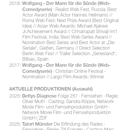
Wolfgang - Der Mann für die Sünde (Web-
2018:
Comedyserie)
· Realist Web Fest, Russia: Best
Actor Award (Main Actor Hannes Hellmann) //
Roma Web Fest: Next Prize Award (Best Original
Idea) // Asian Web Awards: Michael Ajakwe
Jr.Achievement Award // Chhatrapati Shivaji Int'l
Film Festival, India: Best Web Series Award //
Nomination Best Series and Best Actor at „Die
Seriale“, Gießen, Germany // Direct Selection
Berlin Web Fest // Trailer Selection „Seriesland“,
Bilbao, Spain
Wolfgang - Der Mann für die Sünde (Web-
2017:
Comedyserie)
· Christian Online Festival -
Nomination // Largo Film Awards: Winner
AKTUELLE PRODUKTIONEN
(Auswahl)
Bettys Diagnose
2025:
Folge 257 · Fernsehen · Regie:
Oliver Muth · Casting: Sandra Köppe, Network
Movie Film- und Fernsehproduktion GmbH ·
Network Movie Film -und Fernsehproduktion
GmbH | ZDF
Tatort Münster
2025:
Die Erfindung des Rades ·
Fernsehen · Regie: Till Franzen · Casting: Marc