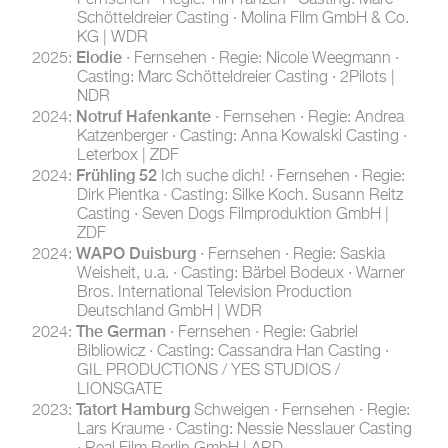
Schötteldreier Casting · Molina Film GmbH & Co.
KG | WDR
Elodie
2025:
· Fernsehen · Regie: Nicole Weegmann ·
Casting: Marc Schötteldreier Casting · 2Pilots |
NDR
Notruf Hafenkante
2024:
· Fernsehen · Regie: Andrea
Katzenberger · Casting: Anna Kowalski Casting ·
Leterbox | ZDF
Frühling 52
2024:
Ich suche dich! · Fernsehen · Regie:
Dirk Pientka · Casting: Silke Koch. Susann Reitz
Casting · Seven Dogs Filmproduktion GmbH |
ZDF
WAPO Duisburg
2024:
· Fernsehen · Regie: Saskia
Weisheit, u.a. · Casting: Bärbel Bodeux · Warner
Bros. International Television Production
Deutschland GmbH | WDR
The German
2024:
· Fernsehen · Regie: Gabriel
Bibliowicz · Casting: Cassandra Han Casting ·
GIL PRODUCTIONS / YES STUDIOS /
LIONSGATE
Tatort Hamburg
2023:
Schweigen · Fernsehen · Regie:
Lars Kraume · Casting: Nessie Nesslauer Casting