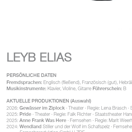
LEYB ELIAS
PERSÖNLICHE DATEN
Fremdsprachen:
Englisch (fließend), Französisch (gut), Heb
Musikinstrumente:
Führerschein:
Klavier, Violine, Gitarre
B
AKTUELLE PRODUKTIONEN
(Auswahl)
Gewässer im Ziplock
2026:
· Theater · Regie: Lena Brasch ·
Pride
2025:
· Theater · Regie: Falk Richter · Staatstheater Ha
Anne Frank Was Here
2025:
· Fernsehen · Regie: Marit Weerh
Wendland
2024:
Stiller und der Wolf im Schafspelz · Fernse