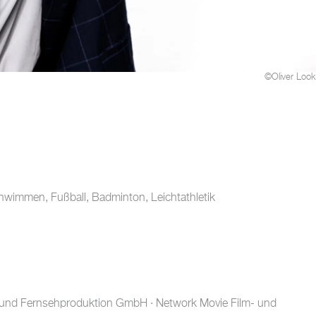
©Oliver Look
hwimmen, Fußball, Badminton, Leichtathletik
lm- und Fernsehproduktion GmbH · Network Movie Film- und