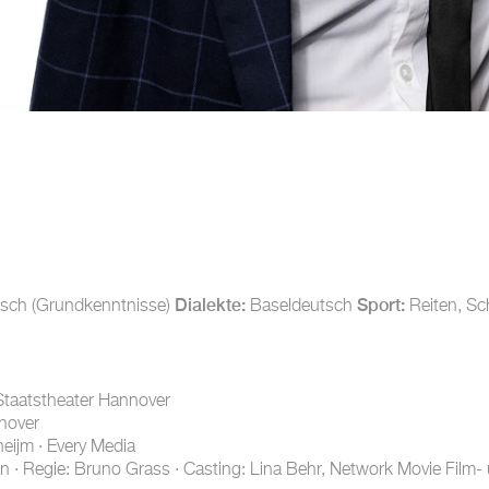
Dialekte:
Sport:
räisch (Grundkenntnisse)
Baseldeutsch
Reiten, Sc
 Staatstheater Hannover
nnover
eijm · Every Media
hen · Regie: Bruno Grass · Casting: Lina Behr, Network Movie Fi