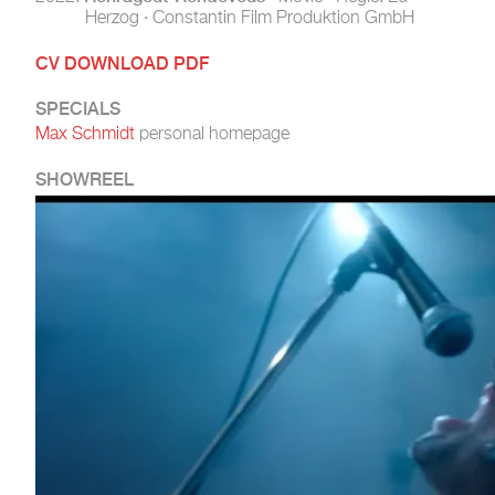
Herzog · Constantin Film Produktion GmbH
CV DOWNLOAD PDF
SPECIALS
Max Schmidt
personal homepage
SHOWREEL