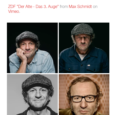
ZDF "Der Alte - Das 3. Auge"
from
Max Schmidt
on
Vimeo
.