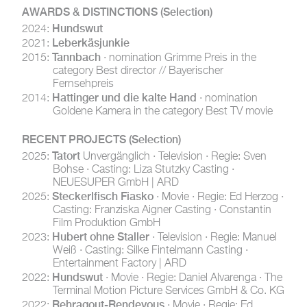
AWARDS & DISTINCTIONS
(Selection)
Hundswut
2024:
Leberkäsjunkie
2021:
Tannbach
2015:
· nomination Grimme Preis in the
category Best director // Bayerischer
Fernsehpreis
Hattinger und die kalte Hand
2014:
· nomination
Goldene Kamera in the category Best TV movie
RECENT PROJECTS
(Selection)
Tatort
2025:
Unvergänglich · Television · Regie: Sven
Bohse · Casting: Liza Stutzky Casting ·
NEUESUPER GmbH | ARD
Steckerlfisch Fiasko
2025:
· Movie · Regie: Ed Herzog ·
Casting: Franziska Aigner Casting · Constantin
Film Produktion GmbH
Hubert ohne Staller
2023:
· Television · Regie: Manuel
Weiß · Casting: Silke Fintelmann Casting ·
Entertainment Factory | ARD
Hundswut
2022:
· Movie · Regie: Daniel Alvarenga · The
Terminal Motion Picture Services GmbH & Co. KG
Rehragout-Rendevous
2022:
· Movie · Regie: Ed