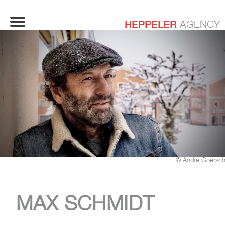
HEPPELER
AGENCY
© André Goersch
MAX SCHMIDT