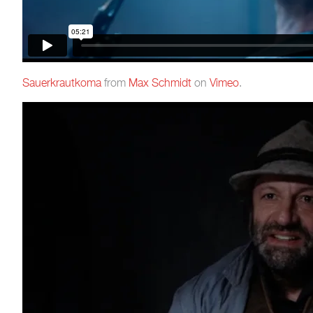
Sauerkrautkoma
from
Max Schmidt
on
Vimeo
.