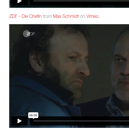
ZDF - Die Chefin
from
Max Schmidt
on
Vimeo
.