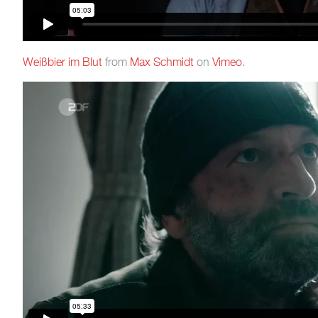
Weißbier im Blut
from
Max Schmidt
on
Vimeo
.