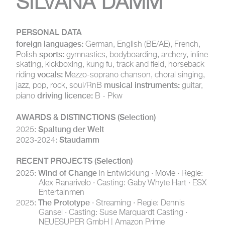
SILVANA DAMM
PERSONAL DATA
foreign languages:
German, English (BE/AE), French,
sports:
Polish
gymnastics, bodyboarding, archery, inline
skating, kickboxing, kung fu, track and field, horseback
vocals:
riding
Mezzo-soprano chanson, choral singing,
musical instruments:
jazz, pop, rock, soul/RnB
guitar,
driving licence:
piano
B - Pkw
AWARDS & DISTINCTIONS
(Selection)
Spaltung der Welt
2025:
Staudamm
2023-2024:
RECENT PROJECTS
(Selection)
Wind of Change
2025:
in Entwicklung · Movie · Regie:
Alex Ranarivelo · Casting: Gaby Whyte Hart · ESX
Entertainmen
The Prototype
2025:
· Streaming · Regie: Dennis
Gansel · Casting: Suse Marquardt Casting ·
NEUESUPER GmbH | Amazon Prime